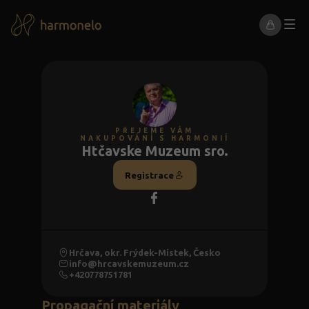
PŘEJEME VÁM
NAKUPOVÁNÍ S HARMONIÍ
Htčavske Muzeum sro.
Registrace
Hrčava, okr. Frýdek-Místek, Česko
info@hrcavskemuzeum.cz
+420778751781
Propagační materiály