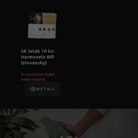
SK leták 10 ks:
Harmonelo Bifi
(slovensky)
V současné době
nedostupné
DETAIL