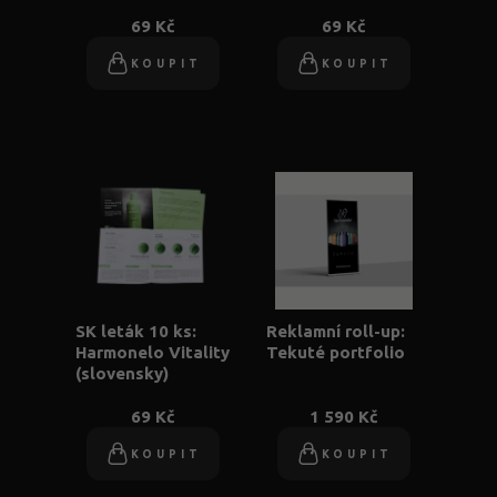
69 Kč
69 Kč
KOUPIT
KOUPIT
SK leták 10 ks:
Reklamní roll-up:
Harmonelo Vitality
Tekuté portfolio
(slovensky)
69 Kč
1 590 Kč
KOUPIT
KOUPIT