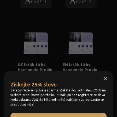
KOUPIT
KOUPIT
DE leták 10 ks:
EN leták 10 ks:
Harmonelo Probio
Harmonelo Probio
(německy)
(anglicky)
×
Získejte 25% slevu
69 Kč
69 Kč
Zaregistrujte se rychle a zdarma. Získáte doživotní slevu 25 % na
KOUPIT
KOUPIT
veškeré produktové portfolio. Při nákupu bez registrace se sleva
nedá uplatnit. Využijte této jedinečné nabídky a zaregistrujte se
přes odkaz níže!