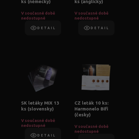
ks (německy)
ks (anglicky)
V současné době
V současné době
nedostupné
nedostupné
DETAIL
DETAIL
SK letáky MIX 13
CZ leták 10 ks:
ks (slovensky)
Harmonelo Bifi
(česky)
V současné době
nedostupné
V současné době
nedostupné
DETAIL